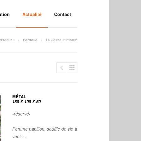
ation
Actualité
Contact
La vie est un miracle
d'accueil
Portfolio
MÉTAL
180 X 100 X 50
-réservé-
Femme papillon, souffle de vie à
venir…